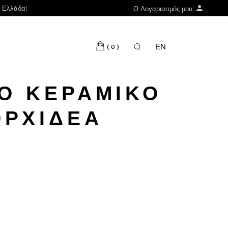
ν Ελλάδα!
Ο Λογαριασμός μου
ΕΝ
(0)
Ο ΚΕΡΑΜΙΚΌ
ΟΡΧΙΔΈΑ