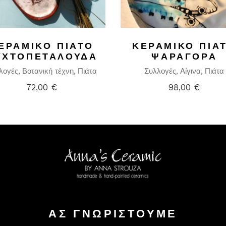
ΕΡΑΜΙΚΌ ΠΙΆΤΟ
ΚΕΡΑΜΙΚΌ ΠΙΆ
ΥΧΤΟΠΕΤΑΛΟΎΔΑ
ΨΑΡΑΓΟΡΆ
λογές
Βοτανική τέχνη
Πιάτα
Συλλογές
Αίγινα
Πιάτα
72,00
€
98,00
€
ΑΣ ΓΝΩΡΙΣΤΟΥΜΕ