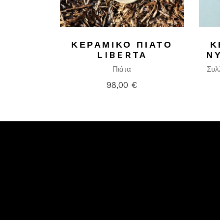
ΚΕΡΑΜΙΚΌ ΠΙΆΤΟ
Κ
LIBERTA
Ν
Πιάτα
Συλ
98,00
€