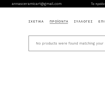
Μετάβαση
annasceramicart@gmail.com
Τα προϊόν
στο
περιεχόμενο
ΣΧΕΤΙΚΑ
ΠΡΟΪΟΝΤΑ
ΣΥΛΛΟΓΈΣ
ΕΠ
No products were found matching your s
Αίγινα
Βοτανική τέχνη
Γάτες