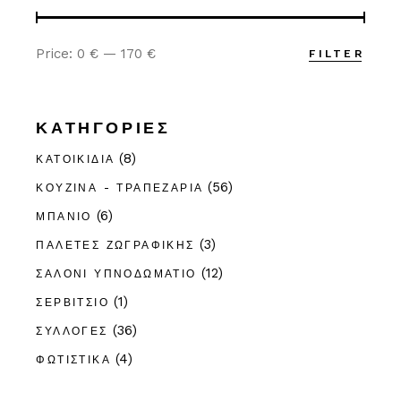
Price:
0 €
—
170 €
FILTER
Min
Max
price
price
ΚΑΤΗΓΟΡΊΕΣ
(8)
ΚΑΤΟΙΚΊΔΙΑ
(56)
ΚΟΥΖΊΝΑ - ΤΡΑΠΕΖΑΡΊΑ
(6)
ΜΠΆΝΙΟ
(3)
ΠΑΛΈΤΕΣ ΖΩΓΡΑΦΙΚΉΣ
(12)
ΣΑΛΌΝΙ ΥΠΝΟΔΩΜΆΤΙΟ
(1)
ΣΕΡΒΊΤΣΙΟ
(36)
ΣΥΛΛΟΓΈΣ
(4)
ΦΩΤΙΣΤΙΚΆ