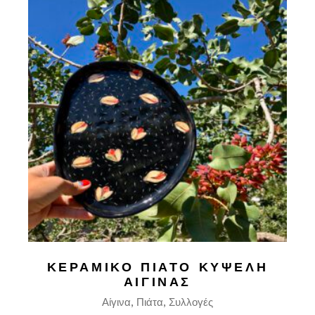
ΚΕΡΑΜΙΚΌ ΠΙΆΤΟ ΚΥΨΈΛΗ
ΑΊΓΙΝΑΣ
Αίγινα
Πιάτα
Συλλογές