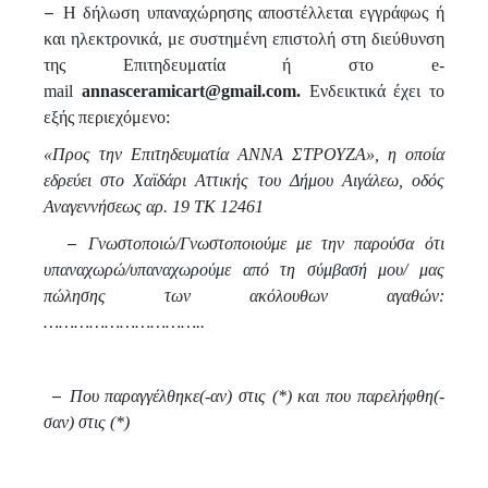
–
Η δήλωση υπαναχώρησης αποστέλλεται εγγράφως ή
και ηλεκτρονικά, με συστημένη επιστολή στη διεύθυνση
της Επιτηδευματία ή στο e-
mail
annasceramicart
@
gmail
.com.
Ενδεικτικά έχει το
εξής περιεχόμενο:
«Προς την Επιτηδευματία ΑΝΝΑ ΣΤΡΟΥΖΑ», η οποία
εδρεύει στο Χαϊδάρι Αττικής του Δήμου Αιγάλεω, οδός
Αναγεννήσεως αρ. 19 ΤΚ 12461
–
Γνωστοποιώ/Γνωστοποιούμε με την παρούσα ότι
υπαναχωρώ/υπαναχωρούμε από τη σύμβασή μου/ μας
πώλησης των ακόλουθων αγαθών:
…………………………..
–
Που παραγγέλθηκε(-αν) στις (*) και που παρελήφθη(-
σαν) στις (*)