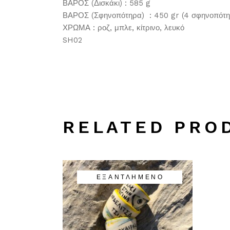
ΒΑΡΟΣ (Δισκάκι) : 585 g
ΒΑΡΟΣ (Σφηνοπότηρα) : 450 gr (4 σφηνοπότη
ΧΡΩΜΑ : ροζ, μπλε, κίτρινο, λευκό
SH02
RELATED PRO
ΕΞΑΝΤΛΗΜΈΝΟ