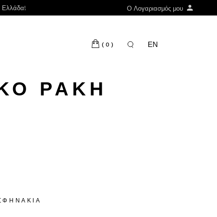
ν Ελλάδα!
Ο Λογαριασμός μου
ΕΝ
(0)
ΚΌ ΡΑΚΉ
ΣΦΗΝΆΚΙΑ