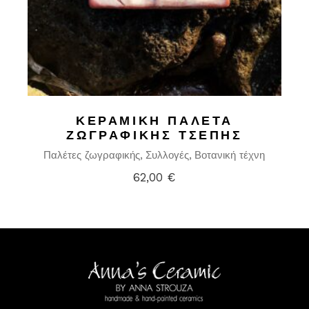
ΚΕΡΑΜΙΚΉ ΠΑΛΈΤΑ
ΖΩΓΡΑΦΙΚΉΣ ΤΣΈΠΗΣ
Παλέτες ζωγραφικής
Συλλογές
Βοτανική τέχνη
62,00
€