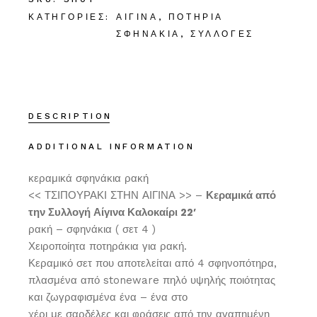
ΚΑΤΗΓΟΡΊΕΣ:
ΑΊΓΙΝΑ
,
ΠΟΤΉΡΙΑ
ΣΦΗΝΆΚΙΑ
,
ΣΥΛΛΟΓΈΣ
DESCRIPTION
ADDITIONAL INFORMATION
κεραμικά σφηνάκια ρακή
<< ΤΣΙΠΟΥΡΑΚΙ ΣΤΗΝ ΑΙΓΙΝΑ >> –
Κεραμικά από
την Συλλογή Αίγινα Καλοκαίρι 22′
ρακή – σφηνάκια ( σετ 4 )
Χειροποίητα ποτηράκια για ρακή.
Κεραμικό σετ που αποτελείται από 4 σφηνοπότηρα,
πλασμένα από stoneware πηλό υψηλής ποιότητας
και ζωγραφισμένα ένα – ένα στο
χέρι με σαρδέλες και φράσεις από την αγαπημένη